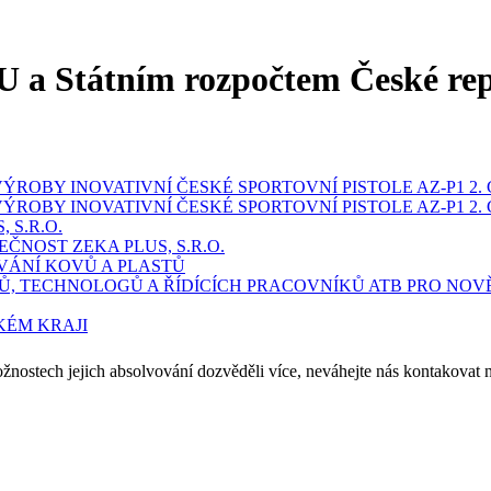
U a Státním rozpočtem České re
ROBY INOVATIVNÍ ČESKÉ SPORTOVNÍ PISTOLE AZ-P1 2. 
ROBY INOVATIVNÍ ČESKÉ SPORTOVNÍ PISTOLE AZ-P1 2. 
 S.R.O.
ČNOST ZEKA PLUS, S.R.O.
VÁNÍ KOVŮ A PLASTŮ
Ů, TECHNOLOGŮ A ŘÍDÍCÍCH PRACOVNÍKŮ ATB PRO NOV
KÉM KRAJI
ožnostech jejich absolvování dozvěděli více, neváhejte nás kontakovat