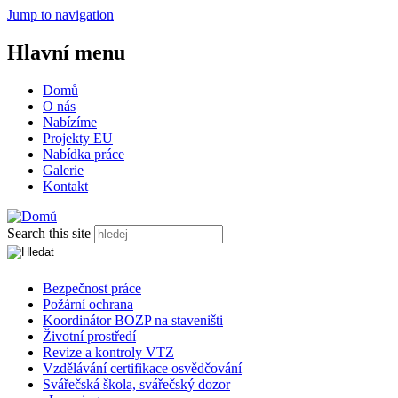
Jump to navigation
Hlavní menu
Domů
O nás
Nabízíme
Projekty EU
Nabídka práce
Galerie
Kontakt
Search this site
Bezpečnost práce
Požární ochrana
Koordinátor BOZP na staveništi
Životní prostředí
Revize a kontroly VTZ
Vzdělávání certifikace osvědčování
Svářečská škola, svářečský dozor