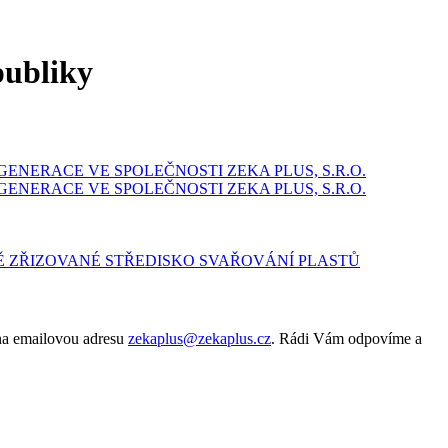
publiky
GENERACE VE SPOLEČNOSTI ZEKA PLUS, S.R.O.
GENERACE VE SPOLEČNOSTI ZEKA PLUS, S.R.O.
Ě ZŘIZOVANÉ STŘEDISKO SVAŘOVÁNÍ PLASTŮ
 na emailovou adresu
zekaplus@zekaplus.cz
. Rádi Vám odpovíme a