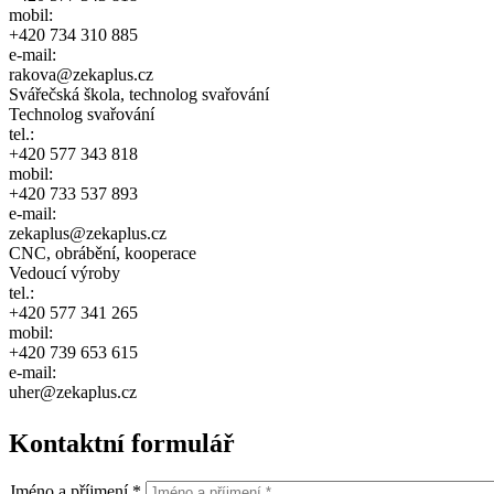
mobil:
+420 734 310 885
e-mail:
rakova@zekaplus.cz
Svářečská škola, technolog svařování
Technolog svařování
tel.:
+420 577 343 818
mobil:
+420 733 537 893
e-mail:
zekaplus@zekaplus.cz
CNC, obrábění, kooperace
Vedoucí výroby
tel.:
+420 577 341 265
mobil:
+420 739 653 615
e-mail:
uher@zekaplus.cz
Kontaktní formulář
Jméno a příjmení
*