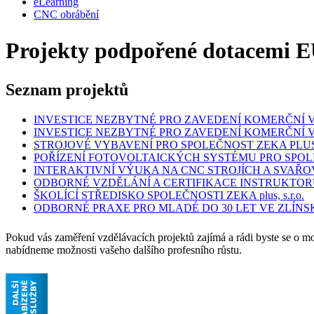
eLearning
CNC obrábění
Projekty podpořené dotacemi E
Seznam projektů
INVESTICE NEZBYTNÉ PRO ZAVEDENÍ KOMERČNÍ VÝ
INVESTICE NEZBYTNÉ PRO ZAVEDENÍ KOMERČNÍ VÝ
STROJOVÉ VYBAVENÍ PRO SPOLEČNOST ZEKA PLUS,
POŘÍZENÍ FOTOVOLTAICKÝCH SYSTÉMU PRO SPOLE
INTERAKTIVNÍ VÝUKA NA CNC STROJÍCH A SVAŘO
ODBORNÉ VZDĚLÁNÍ A CERTIFIKACE INSTRUKTOR
ŠKOLÍCÍ STŘEDISKO SPOLEČNOSTI ZEKA plus, s.r.o.
ODBORNÉ PRAXE PRO MLADÉ DO 30 LET VE ZLÍNS
Pokud vás zaměření vzdělávacích projektů zajímá a rádi byste se o m
nabídneme možnosti vašeho dalšího profesního růstu.